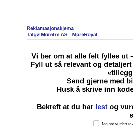
Reklamasjonskjema
Talgø Møretre AS - MøreRoyal
Vi ber om at alle felt fylles ut
Fyll ut så relevant og detaljer
«tilleg
Send gjerne med bi
Husk å skrive inn kod
Bekreft at du har
lest
og vur
s
Jeg har vurdert re