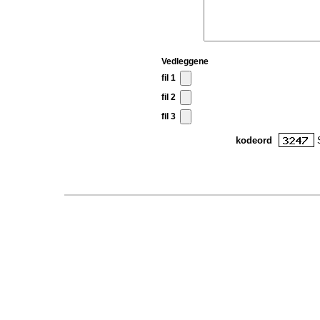
Vedleggene
fil 1
fil 2
fil 3
kodeord