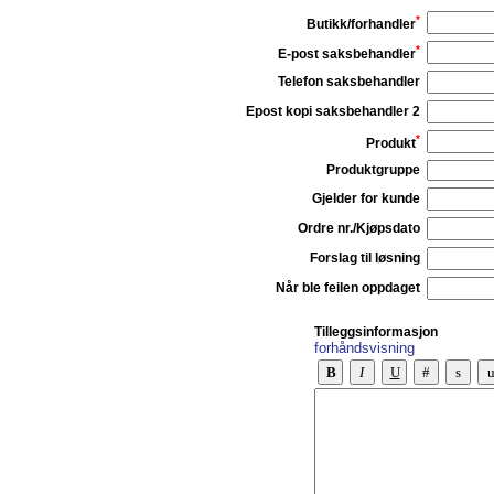
*
Butikk/forhandler
*
E-post saksbehandler
Telefon saksbehandler
Epost kopi saksbehandler 2
*
Produkt
Produktgruppe
Gjelder for kunde
Ordre nr./Kjøpsdato
Forslag til løsning
Når ble feilen oppdaget
Tilleggsinformasjon
forhåndsvisning